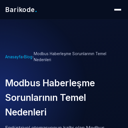
Barikode
.
Modbus Haberleşme Sorunlarının Temel
Anasayfa
›
Blog
›
Nedenleri
Modbus Haberleşme
Sorunlarının Temel
Nedenleri
Endüstriyel otomasyonun kalbi olan Modbus,