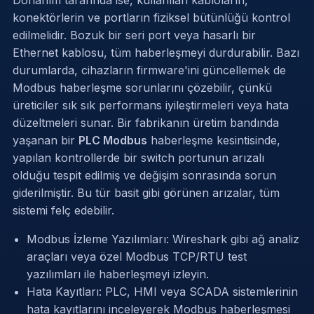
Donanım tarafında ise, kullanılan kabloların,
konektörlerin ve portların fiziksel bütünlüğü kontrol
edilmelidir. Bozuk bir seri port veya hasarlı bir
Ethernet kablosu, tüm haberleşmeyi durdurabilir. Bazı
durumlarda, cihazların firmware'ini güncellemek de
Modbus haberleşme sorunlarını çözebilir, çünkü
üreticiler sık sık performans iyileştirmeleri veya hata
düzeltmeleri sunar. Bir fabrikanın üretim bandında
yaşanan bir
PLC Modbus
haberleşme kesintisinde,
yapılan kontrollerde bir switch portunun arızalı
olduğu tespit edilmiş ve değişim sonrasında sorun
giderilmiştir. Bu tür basit gibi görünen arızalar, tüm
sistemi felç edebilir.
Modbus İzleme Yazılımları: Wireshark gibi ağ analiz
araçları veya özel Modbus TCP/RTU test
yazılımları ile haberleşmeyi izleyin.
Hata Kayıtları: PLC, HMI veya SCADA sistemlerinin
hata kayıtlarını inceleyerek Modbus haberleşmesi