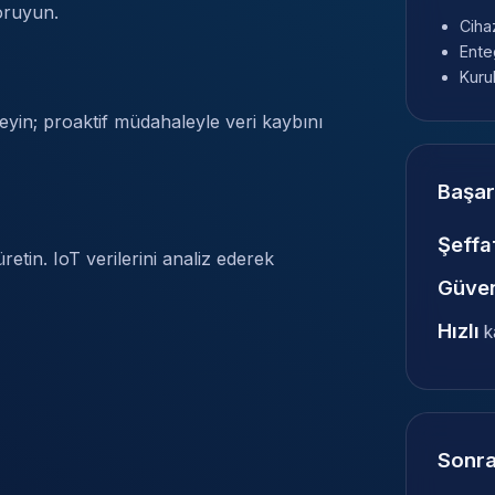
koruyun.
Cihaz
Ente
Kuru
leyin; proaktif müdahaleyle veri kaybını
Başar
Şeffa
retin. IoT verilerini analiz ederek
Güven
Hızlı
k
Sonra