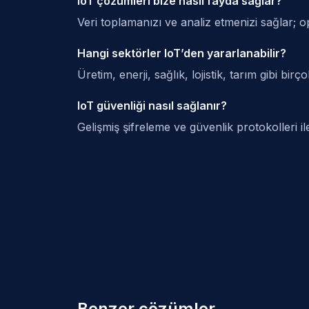
IoT çözümleri bize nasıl fayda sağlar?
Veri toplamanızı ve analiz etmenizi sağlar; op
Hangi sektörler IoT’den yararlanabilir?
Üretim, enerji, sağlık, lojistik, tarım gibi birço
IoT güvenliği nasıl sağlanır?
Gelişmiş şifreleme ve güvenlik protokolleri i
Benzer çözümler