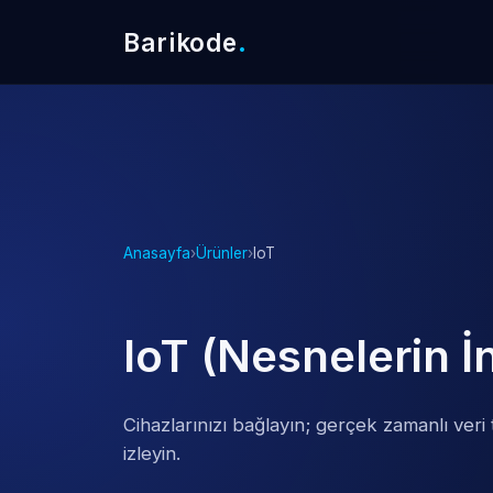
Barikode
.
Anasayfa
›
Ürünler
›
IoT
IoT (Nesnelerin İ
Cihazlarınızı bağlayın; gerçek zamanlı veri
izleyin.