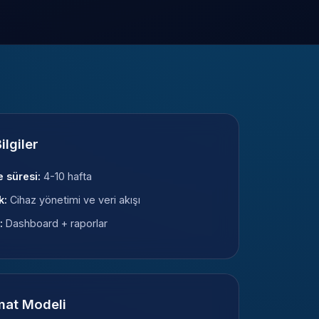
Bilgiler
e süresi:
4-10 hafta
k:
Cihaz yönetimi ve veri akışı
:
Dashboard + raporlar
mat Modeli