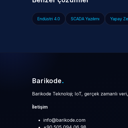
Endüstri 4.0
SCADA Yazılımı
Yapay Z
Barikode
.
Barikode Teknoloji; IoT, gerçek zamanlı veri
İletişim
info@barikode.com
+90 505 094 06 98