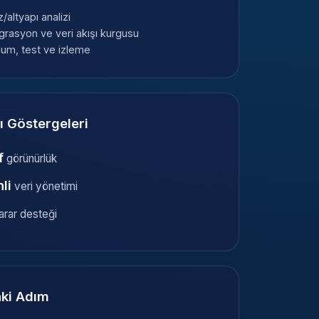
/altyapı analizi
grasyon ve veri akışı kurgusu
lum, test ve izleme
ı Göstergeleri
f
görünürlük
li
veri yönetimi
arar desteği
ki Adım