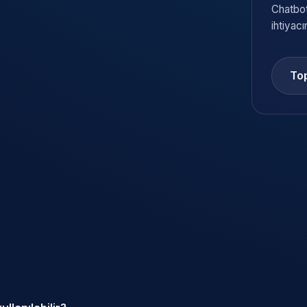
Chatbot
ihtiyacı
Top