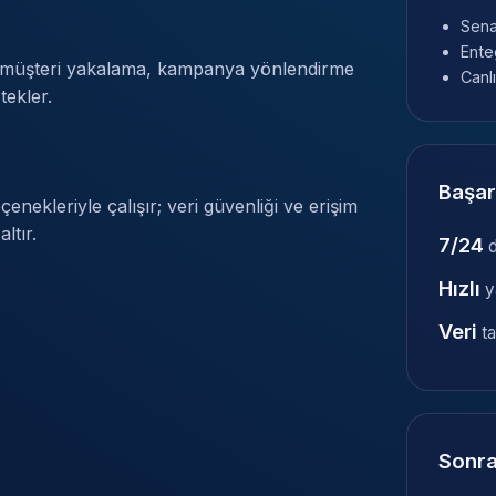
Sena
Ente
l müşteri yakalama, kampanya yönlendirme
Canl
tekler.
Başar
ekleriyle çalışır; veri güvenliği ve erişim
ltır.
7/24
d
Hızlı
ya
Veri
ta
Sonra