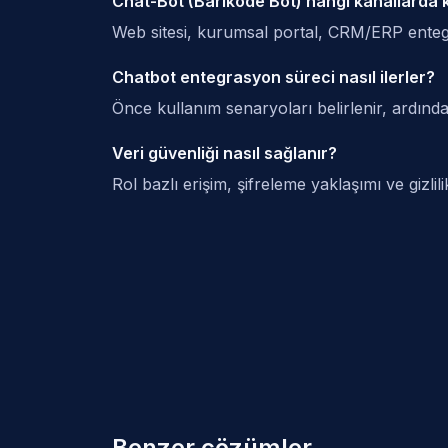
Chat-Bot (Barikode Bot) hangi kanallarda ku
Web sitesi, kurumsal portal, CRM/ERP entegras
Chatbot entegrasyon süreci nasıl ilerler?
Önce kullanım senaryoları belirlenir, ardında
Veri güvenliği nasıl sağlanır?
Rol bazlı erişim, şifreleme yaklaşımı ve gizlili
Benzer çözümler