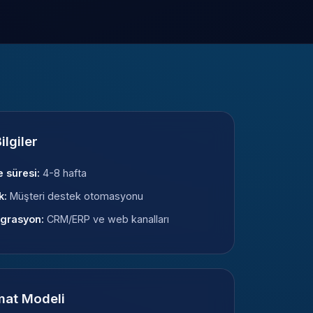
Bilgiler
e süresi:
4-8 hafta
k:
Müşteri destek otomasyonu
grasyon:
CRM/ERP ve web kanalları
mat Modeli