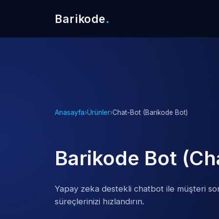
Barikode
.
Anasayfa
›
Ürünler
›
Chat-Bot (Barikode Bot)
Barikode Bot (Ch
Yapay zeka destekli chatbot ile müşteri sor
süreçlerinizi hızlandırın.