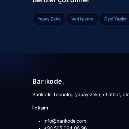
Yapay Zeka
Veri İşleme
Özel Yazılım
Barikode
.
Barikode Teknoloji; yapay zeka, chatbot, ot
İletişim
info@barikode.com
+90 505 094 06 98