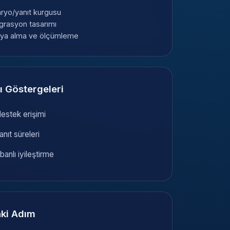
ryo/yanıt kurgusu
grasyon tasarımı
ıya alma ve ölçümleme
ı Göstergeleri
estek erişimi
nıt süreleri
banlı iyileştirme
ki Adım