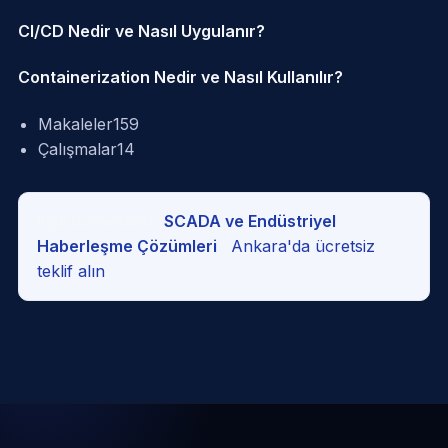
CI/CD Nedir ve Nasıl Uygulanır?
Containerization Nedir ve Nasıl Kullanılır?
Makaleler
159
Çalışmalar
14
İlgili hizmetimiz:
SCADA ve Endüstriyel
Haberleşme Çözümleri
·
Ankara'da ücretsiz
teklif alın