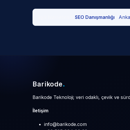
İlgili hizmetimiz:
SEO Danışmanlığı
·
Ankar
Barikode
.
Barikode Teknoloji; veri odaklı, çevik ve sür
İletişim
info@barikode.com