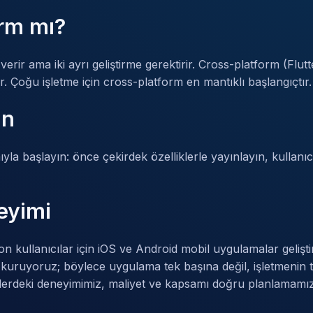
orm mı?
erir ama iki ayrı geliştirme gerektirir. Cross-platform (Flu
. Çoğu işletme için cross-platform en mantıklı başlangıçtır.
ın
a başlayın: önce çekirdek özelliklerle yayınlayın, kullanıcı
eyimi
on kullanıcılar için iOS ve Android mobil uygulamalar geliş
e kuruyoruz; böylece uygulama tek başına değil, işletmenin 
lerdeki deneyimimiz, maliyet ve kapsamı doğru planlamamız