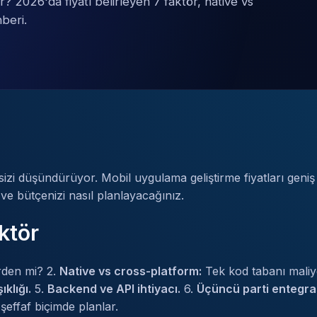
? 2026'da fiyatı belirleyen 7 faktör, native vs
beri.
sizi düşündürüyor. Mobil uygulama geliştirme fiyatları geniş
r ve bütçenizi nasıl planlayacağınız.
ktör
irden mi? 2.
Native vs cross-platform:
Tek kod tabanı maliye
klığı.
5.
Backend ve API ihtiyacı.
6.
Üçüncü parti entegra
şeffaf biçimde planlar.