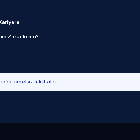
 Kariyere
lma Zorunlu mu?
a'da ücretsiz teklif alın