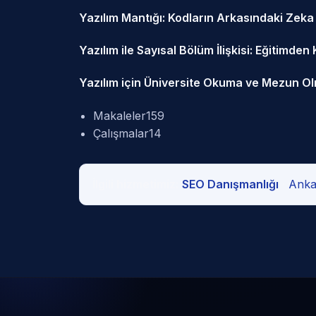
Yazılım Mantığı: Kodların Arkasındaki Zeka
Yazılım ile Sayısal Bölüm İlişkisi: Eğitimden
Yazılım için Üniversite Okuma ve Mezun O
Makaleler
159
Çalışmalar
14
İlgili hizmetimiz:
SEO Danışmanlığı
·
Ankar