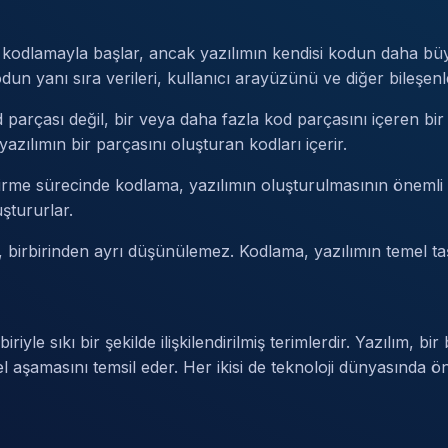
 kodlamayla başlar, ancak yazılımın kendisi kodun daha bü
n yanı sıra verileri, kullanıcı arayüzünü ve diğer bileşenler
d parçası değil, bir veya daha fazla kod parçasını içeren bir 
yazılımın bir parçasını oluşturan kodları içerir.
iştirme sürecinde kodlama, yazılımın oluşturulmasının önemli
uştururlar.
ım, birbirinden ayrı düşünülemez. Kodlama, yazılımın temel taş
le sıkı bir şekilde ilişkilendirilmiş terimlerdir. Yazılım, bir b
aşamasını temsil eder. Her ikisi de teknoloji dünyasında öne