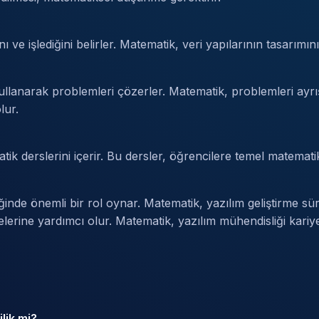
ını ve işlediğini belirler. Matematik, veri yapılarının tasarımını
ullanarak problemleri çözerler. Matematik, problemleri ayr
lur.
matik derslerini içerir. Bu dersler, öğrencilere temel matem
nde önemli bir rol oynar. Matematik, yazılım geliştirme süre
elerine yardımcı olur. Matematik, yazılım mühendisliği kariye
lik mi?