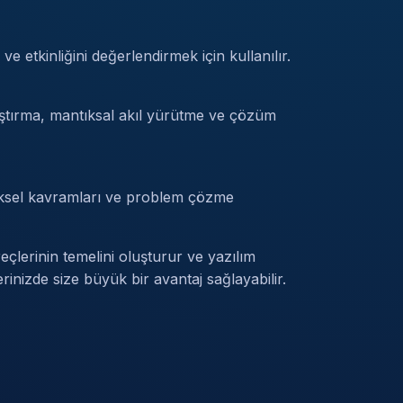
 ve etkinliğini değerlendirmek için kullanılır.
ıştırma, mantıksal akıl yürütme ve çözüm
atiksel kavramları ve problem çözme
çlerinin temelini oluşturur ve yazılım
rinizde size büyük bir avantaj sağlayabilir.