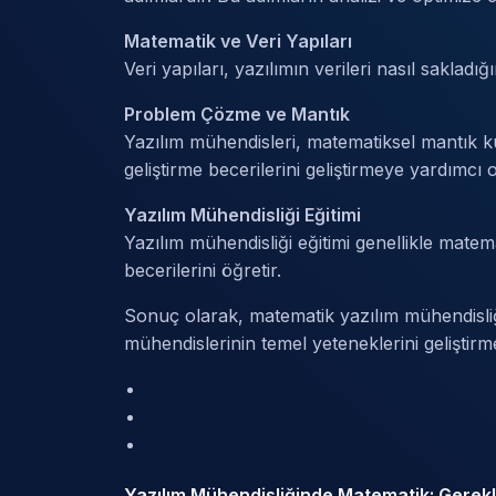
Matematik ve Veri Yapıları
Veri yapıları, yazılımın verileri nasıl sakladığ
Problem Çözme ve Mantık
Yazılım mühendisleri, matematiksel mantık k
geliştirme becerilerini geliştirmeye yardımcı o
Yazılım Mühendisliği Eğitimi
Yazılım mühendisliği eğitimi genellikle mate
becerilerini öğretir.
Sonuç olarak, matematik yazılım mühendisliği
mühendislerinin temel yeteneklerini geliştirm
Yazılım Mühendisliğinde Matematik: Gerekli