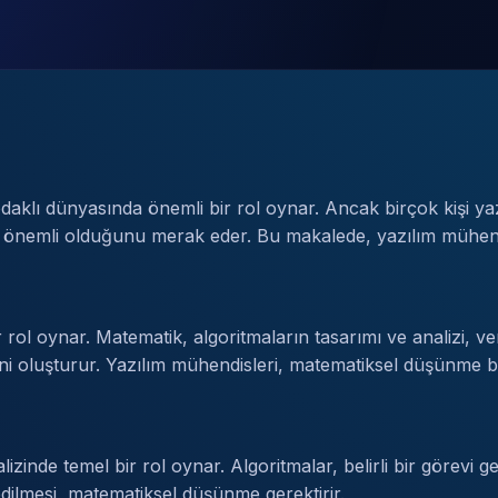
aklı dünyasında önemli bir rol oynar. Ancak birçok kişi yaz
önemli olduğunu merak eder. Bu makalede, yazılım mühendis
 rol oynar. Matematik, algoritmaların tasarımı ve analizi, 
ni oluşturur. Yazılım mühendisleri, matematiksel düşünme b
zinde temel bir rol oynar. Algoritmalar, belirli bir görevi ge
edilmesi, matematiksel düşünme gerektirir.