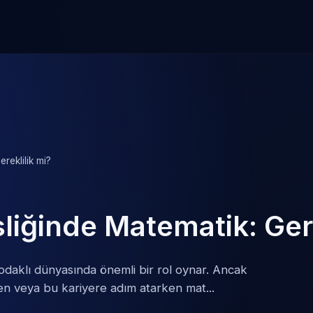
reklilik mi?
liğinde Matematik: Gere
odaklı dünyasında önemli bir rol oynar. Ancak
rken veya bu kariyere adım atarken mat...