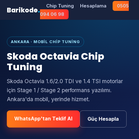
Chip Tuning
Hesaplama
0505
Barikode
.
094 06 98
ANKARA · MOBIL CHIP TUNING
Skoda Octavia Chip
Tuning
Skoda Octavia 1.6/2.0 TDI ve 1.4 TSI motorlar
için Stage 1 / Stage 2 performans yazılımı.
Ankara'da mobil, yerinde hizmet.
WhatsApp'tan Teklif Al
Güç Hesapla