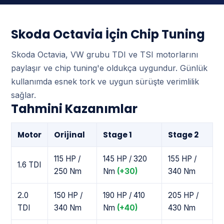
Skoda Octavia İçin Chip Tuning
Skoda Octavia, VW grubu TDI ve TSI motorlarını
paylaşır ve chip tuning'e oldukça uygundur. Günlük
kullanımda esnek tork ve uygun sürüşte verimlilik
sağlar.
Tahmini Kazanımlar
Motor
Orijinal
Stage 1
Stage 2
115 HP /
145 HP / 320
155 HP /
1.6 TDI
250 Nm
Nm
(+30)
340 Nm
2.0
150 HP /
190 HP / 410
205 HP /
TDI
340 Nm
Nm
(+40)
430 Nm