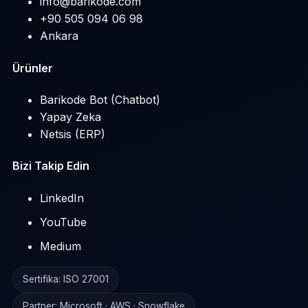
info@barikode.com
+90 505 094 06 98
Ankara
Ürünler
Barikode Bot (Chatbot)
Yapay Zeka
Netsis (ERP)
Bizi Takip Edin
LinkedIn
YouTube
Medium
Sertifika: ISO 27001
Partner: Microsoft · AWS · Snowflake